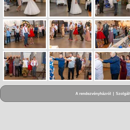
A rendezvényházról
|
Szolgál