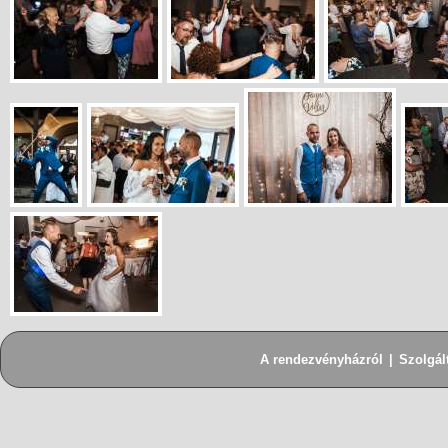
A rendezvényházról
|
Szolgál