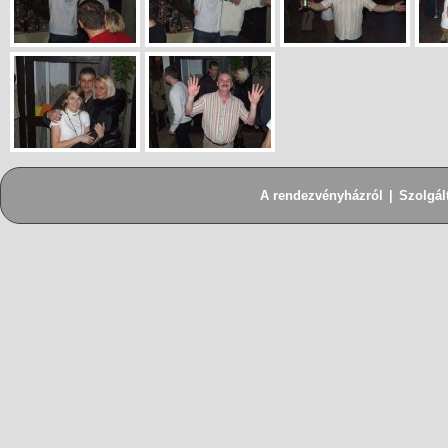
A rendezvényházról
|
Szolgál