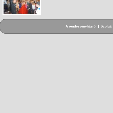
A rendezvényházról
|
Szolgál