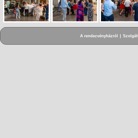
A rendezvényházról
|
Szolgál