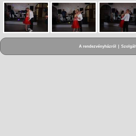
A rendezvényházról
|
Szolgál