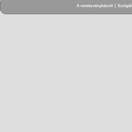
A rendezvényházról
|
Szolgál