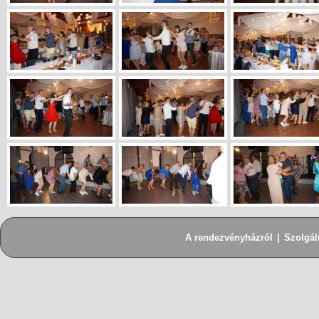
A rendezvényházról
|
Szolgál