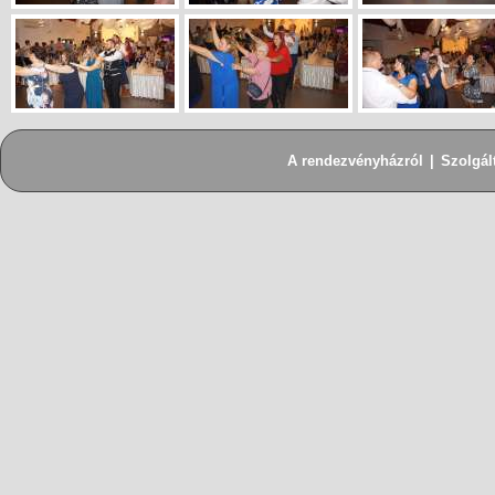
A rendezvényházról
|
Szolgál