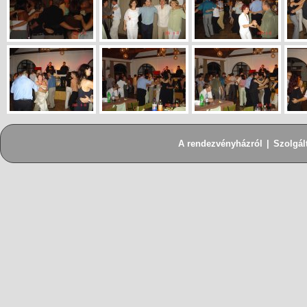
A rendezvényházról
|
Szolgál