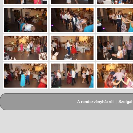
A rendezvényházról
|
Szolgál