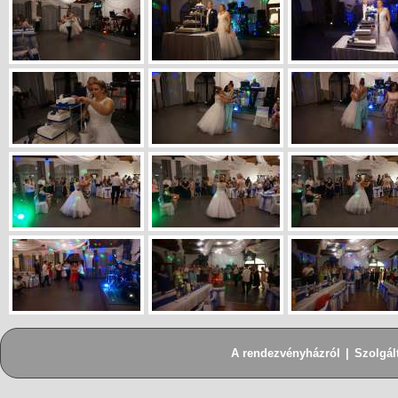
A rendezvényházról
|
Szolgál