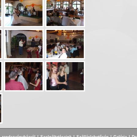
 rendezvényházról
|
Szolgáltatásaink
|
Szálláslehetőség
|
Galéria
|
De