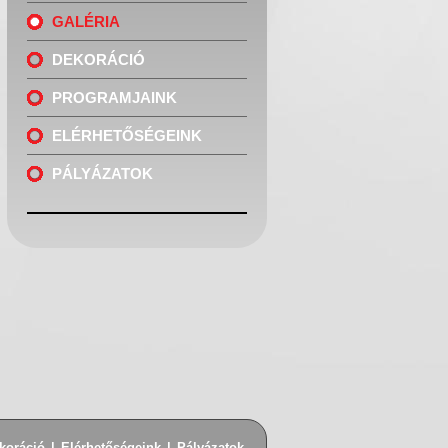
GALÉRIA
DEKORÁCIÓ
PROGRAMJAINK
ELÉRHETŐSÉGEINK
PÁLYÁZATOK
koráció
|
Elérhetőségeink
|
Pályázatok