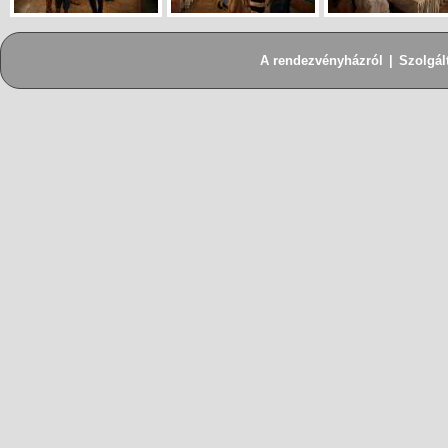
A rendezvényházról
|
Szolgál