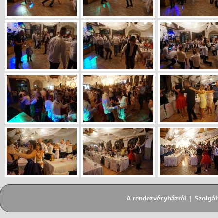
A rendezvényházról
|
Szolgál