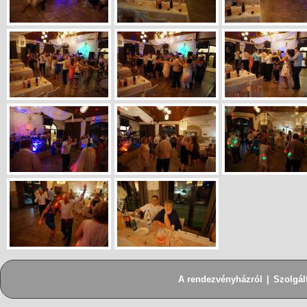
A rendezvényházról
|
Szolgál