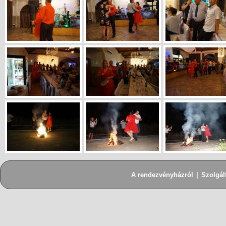
A rendezvényházról
|
Szolgál