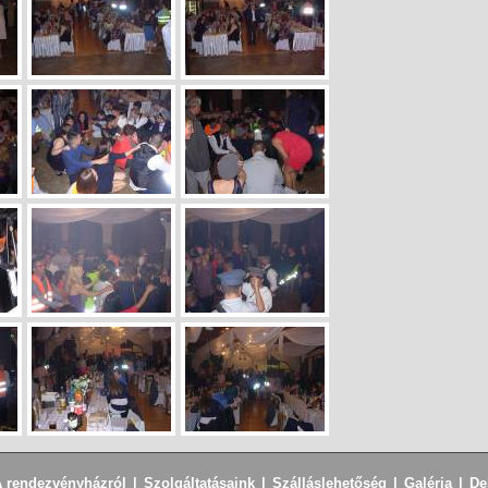
 rendezvényházról
|
Szolgáltatásaink
|
Szálláslehetőség
|
Galéria
|
De