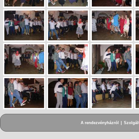
A rendezvényházról
|
Szolgál