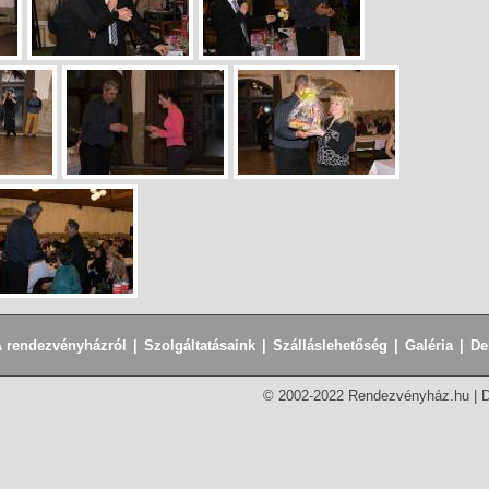
 rendezvényházról
|
Szolgáltatásaink
|
Szálláslehetőség
|
Galéria
|
De
© 2002-2022 Rendezvényház.hu |
D