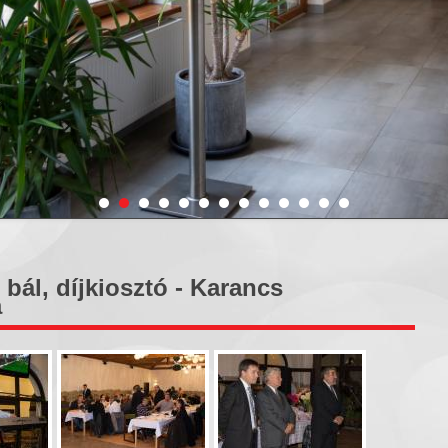
bál, díjkiosztó - Karancs
a