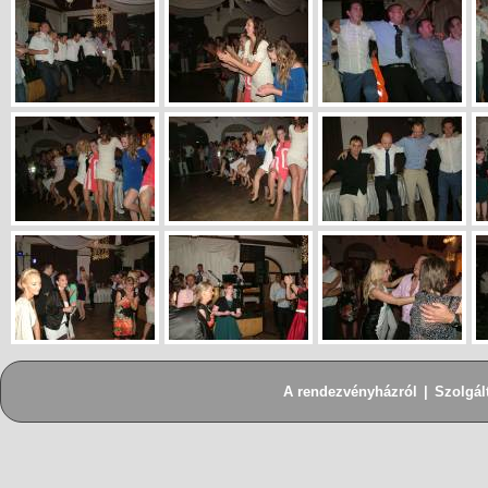
A rendezvényházról
|
Szolgál