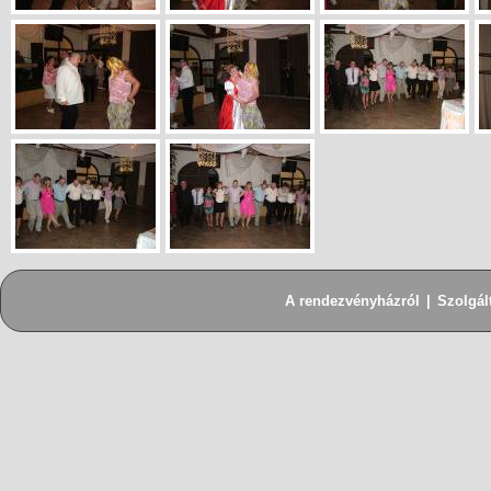
A rendezvényházról
|
Szolgál