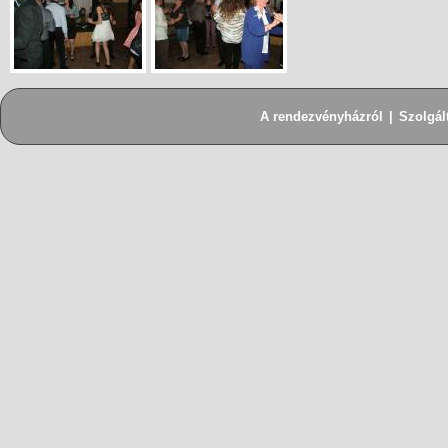
A rendezvényházról
|
Szolgál