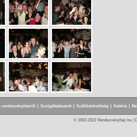
 rendezvényházról
|
Szolgáltatásaink
|
Szálláslehetőség
|
Galéria
|
De
© 2002-2022 Rendezvényház.hu |
D