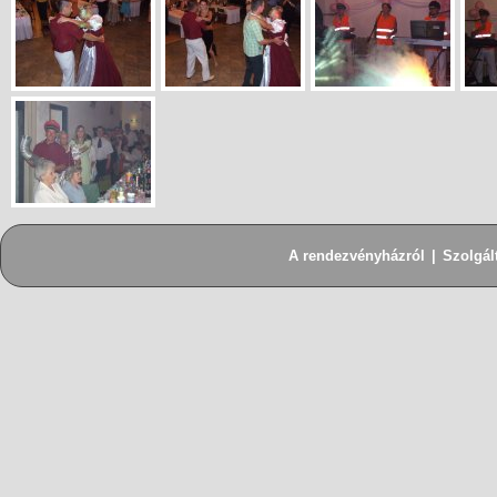
A rendezvényházról
|
Szolgál