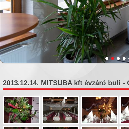
2013.12.14. MITSUBA kft évzáró buli - 