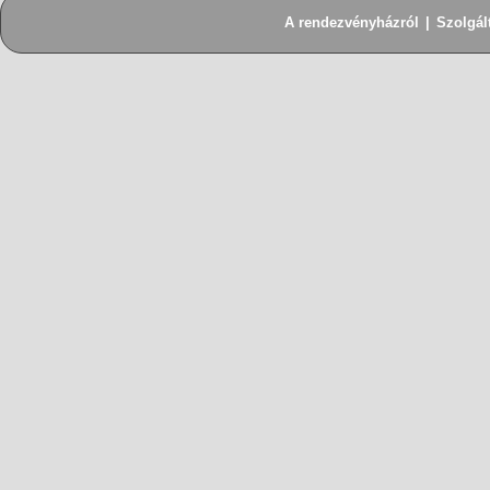
A rendezvényházról
|
Szolgál