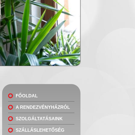
FŐOLDAL
A RENDEZVÉNYHÁZRÓL
SZOLGÁLTATÁSAINK
SZÁLLÁSLEHETŐSÉG