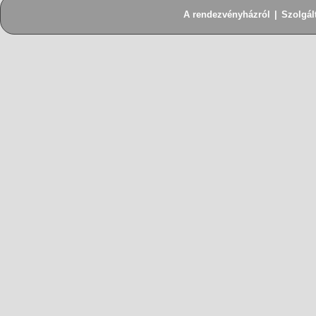
A rendezvényházról
|
Szolgál