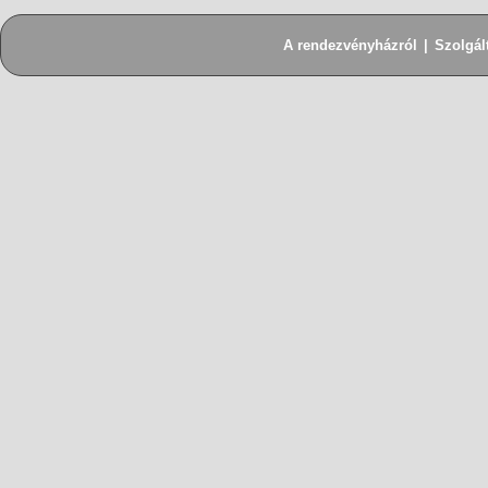
A rendezvényházról
|
Szolgál