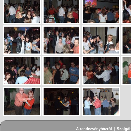
A rendezvényházról
|
Szolgál