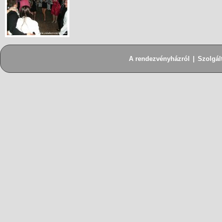
A rendezvényházról
|
Szolgál