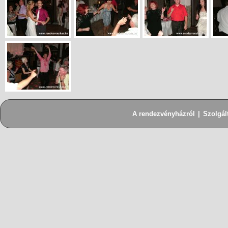
A rendezvényházról
|
Szolgál