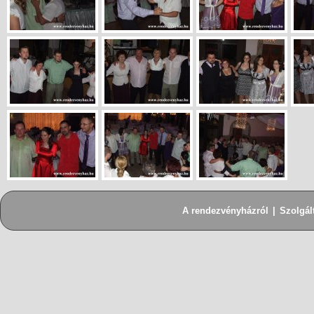
A rendezvényházról
|
Szolgál