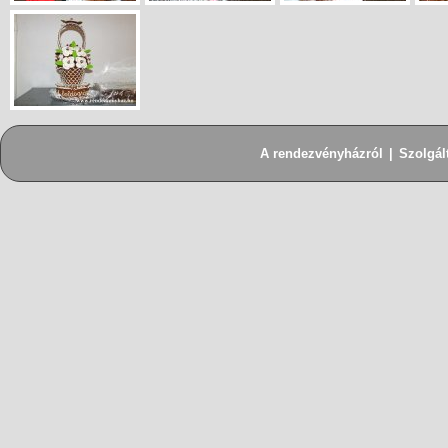
A rendezvényházról
|
Szolgál