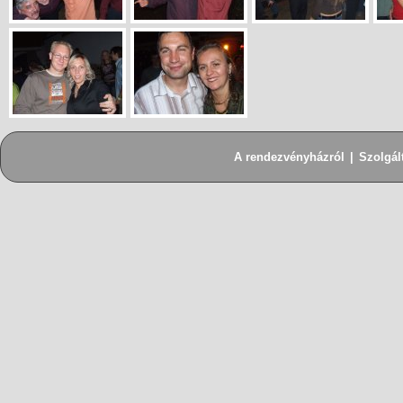
A rendezvényházról
|
Szolgál