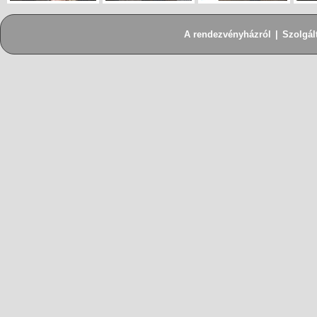
A rendezvényházról
|
Szolgál