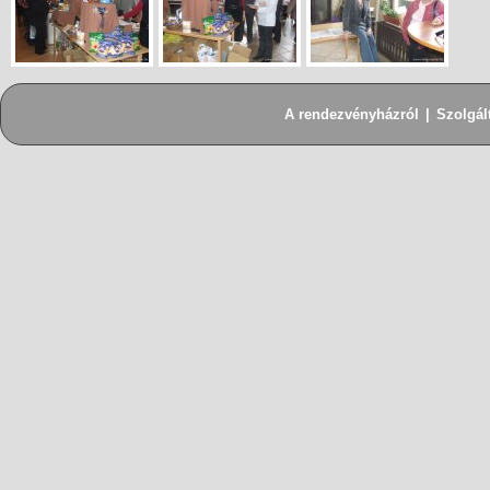
A rendezvényházról
|
Szolgál